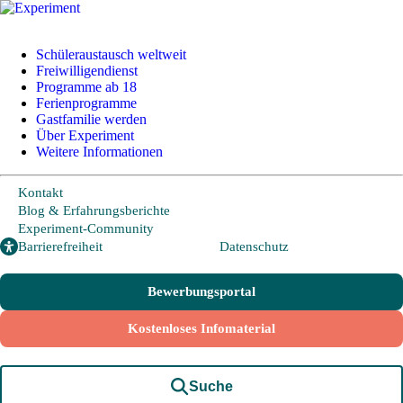
Schüleraustausch weltweit
Freiwilligendienst
Programme ab 18
+49 228 95 72 20
I
info@experiment-ev.de
Ferienprogramme
Gastfamilie werden
Über Experiment
Weitere Informationen
Bewerbungsportal
Gratis Broschüre
Kontakt
Blog & Erfahrungsberichte
Experiment-Community
Schüleraustausch
Barrierefreiheit
Datenschutz
Bewerbungsportal
Länder und Möglichkeiten
Kostenloses Infomaterial
Von A wie Argentinien bis U wie USA - Schüleraustausch in über
20 Ländern weltweit.
Hier geht es zu den beliebtesten Programmen:
Suche