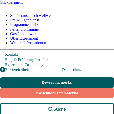
Schüleraustausch
Schüleraustausch weltweit
Länder und Möglichkeiten
Freiwilligendienst
Von A wie Argentinien bis U wie USA - Schüleraustausch in über 20
Programme ab 18
Ländern weltweit.
Ferienprogramme
Gastfamilie werden
Über Experiment
Hier geht es zu den beliebtesten Programmen:
Weitere Informationen
USA
Kanada
Kontakt
Neuseeland
Australien
Blog & Erfahrungsberichte
Experiment-Community
Barrierefreiheit
Datenschutz
Irland
Großbritannien
Frankreich
Bewerbungsportal
Europa
Kostenloses Infomaterial
Allgemeine Programminformationen
Suche
Alles rund um Anmeldung und Ablauf und die wichtigsten Fragen und