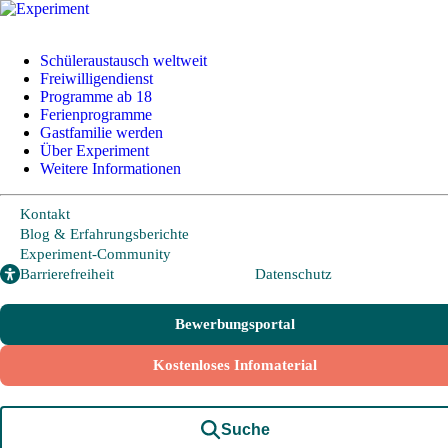
Schüleraustausch weltweit
Freiwilligendienst
Programme ab 18
+49 228 95 72 20
I
info@experiment-ev.de
Ferienprogramme
Gastfamilie werden
Über Experiment
Weitere Informationen
Bewerbungsportal
Gratis Broschüre
Kontakt
Blog & Erfahrungsberichte
Experiment-Community
Schüleraustausch
Barrierefreiheit
Datenschutz
Bewerbungsportal
Länder und Möglichkeiten
Kostenloses Infomaterial
Von A wie Argentinien bis U wie USA - Schüleraustausch in über
20 Ländern weltweit.
Hier geht es zu den beliebtesten Programmen:
Suche