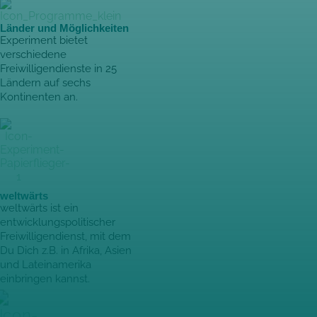
Länder und Möglichkeiten
Experiment bietet
verschiedene
Freiwilligendienste in 25
Ländern auf sechs
Kontinenten an.
weltwärts
weltwärts
ist ein
entwicklungspolitischer
Freiwilligendienst, mit dem
Du Dich z.B. in Afrika, Asien
und Lateinamerika
einbringen kannst.