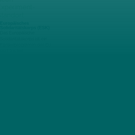
Europäisches
Solidaritätskorps (ESK)
Das Europäische
Solidaritätskorps ist ein
Förderprogramm der EU
und fördert
Freiwilligendienst-Projekte
in Europa.
Programme ab 18
Du hast die Schule erfolgreich abgeschlossen, befindest Dich
gerade in der Ausbildung oder im Studium oder bist
Berufsanfänger*in? Du hast Lust auf ein Abenteuer? Mit
Experiment gibt es viele verschiedene Möglichkeiten nach der
Schule..
>>
Länder & Möglichkeiten