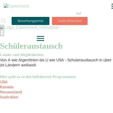
+49 228 95 72 20
I
info@experiment-ev.de
Bewerbungsportal
Gratis Broschüre
Schüleraustausch
Länder und Möglichkeiten
Von A wie Argentinien bis U wie USA - Schüleraustausch in über
20 Ländern weltweit.
Hier geht es zu den beliebtesten Programmen:
USA
Kanada
Neuseeland
Australien