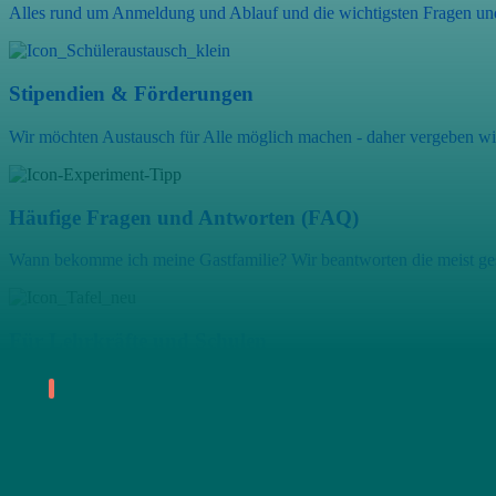
Alles rund um Anmeldung und Ablauf und die wichtigsten Fragen un
Stipendien & Förderungen
Wir möchten Austausch für Alle möglich machen - daher vergeben wir
Häufige Fragen und Antworten (FAQ)
Wann bekomme ich meine Gastfamilie? Wir beantworten die meist ges
Für Lehrkräfte und Schulen
Interkulturelles Lernen fängt in der Schule an - wir unterstützen Sie!
Flexibler Freiwilligendienst
Geförderter Freiwilligendienst
Der Flexible Freiwilligendienst
Freiwilligendienste sind eine tolle Möglichkeit, mittels gemeinnütziger Arbe
intensiven Kontakt zu treten, die Kultur des Gastlandes kennen zu lernen und 