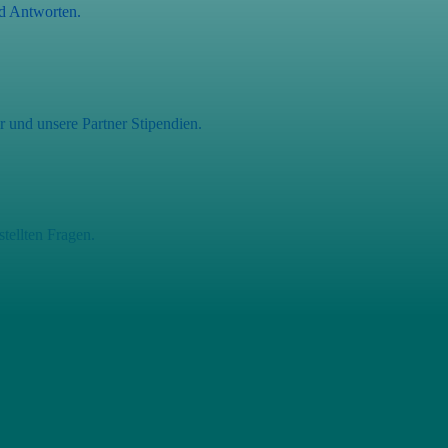
d Antworten.
 und unsere Partner Stipendien.
tellten Fragen.
it mit Land und Leuten in
dabei ein lokales Projekt