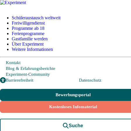
Schüleraustausch weltweit
Freiwilligendienst
Programme ab 18
Ferienprogramme
Schüleraustausch
Gastfamilie werden
Über Experiment
Weitere Informationen
Länder und Möglichkeiten
Von A wie Argentinien bis U wie USA - Schüleraustausch in
Kontakt
über 20 Ländern weltweit.
Blog & Erfahrungsberichte
Experiment-Community
Barrierefreiheit
Datenschutz
Hier geht es zu den beliebtesten Programmen:
Bewerbungsportal
USA
Kanada
Kostenloses Infomaterial
Neuseeland
Australien
Suche