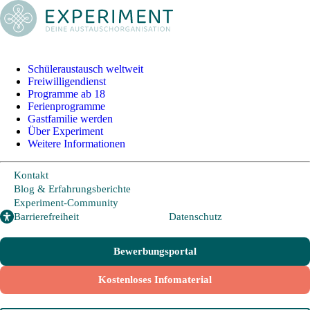
+49 228 95 72 20
I
info@experiment-ev.de
Schüleraustausch weltweit
Freiwilligendienst
Programme ab 18
Bewerbungsportal
Ferienprogramme
Gratis Broschüre
Gastfamilie werden
Über Experiment
Weitere Informationen
Schüleraustausch
Kontakt
Blog & Erfahrungsberichte
Länder und
Experiment-Community
Möglichkeiten
Barrierefreiheit
Datenschutz
Von A wie Argentinien
bis U wie USA -
Schüleraustausch in über
Bewerbungsportal
20 Ländern weltweit.
Kostenloses Infomaterial
Hier geht es zu den
beliebtesten