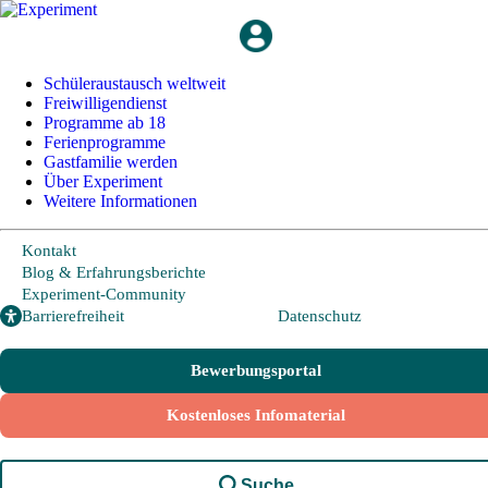
+49 228 95 72 20
I
info@experiment-ev.de
Schüleraustausch weltweit
Freiwilligendienst
Programme ab 18
Bewerbungsportal
Ferienprogramme
Gratis Broschüre
Gastfamilie werden
Über Experiment
Weitere Informationen
Schüleraustausch
Kontakt
Blog & Erfahrungsberichte
Experiment-Community
Länder und Möglichkeiten
Barrierefreiheit
Datenschutz
Von A wie Argentinien bis U wie USA - Schüleraustausch in über
20 Ländern weltweit.
Bewerbungsportal
Hier geht es zu den beliebtesten Programmen:
Kostenloses Infomaterial
USA
Kanada
Suche