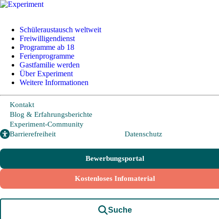
+49 228 95 72 20
I
info@experiment-ev.de
Schüleraustausch weltweit
Freiwilligendienst
Programme ab 18
Ferienprogramme
Bewerbungsportal
Gastfamilie werden
Gratis Broschüre
Über Experiment
Weitere Informationen
Kontakt
Schüleraustausch
Blog & Erfahrungsberichte
Experiment-Community
Barrierefreiheit
Datenschutz
Länder und Möglichkeiten
Von A wie Argentinien bis U wie USA - Schüleraustausch in über
Bewerbungsportal
20 Ländern weltweit.
Kostenloses Infomaterial
Hier geht es zu den beliebtesten Programmen:
USA
Suche
Kanada