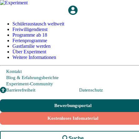
Schüleraustausch weltweit
Freiwilligendienst
+49 228 95 72 20
I
info@experiment-ev.de
Programme ab 18
Ferienprogramme
Gastfamilie werden
Über Experiment
Bewerbungsportal
Weitere Informationen
Gratis Broschüre
Kontakt
Blog & Erfahrungsberichte
Schüleraustausch
Experiment-Community
Barrierefreiheit
Datenschutz
Länder und Möglichkeiten
Bewerbungsportal
Von A wie Argentinien bis U wie USA - Schüleraustausch in über
Kostenloses Infomaterial
20 Ländern weltweit.
Hier geht es zu den beliebtesten Programmen:
Suche