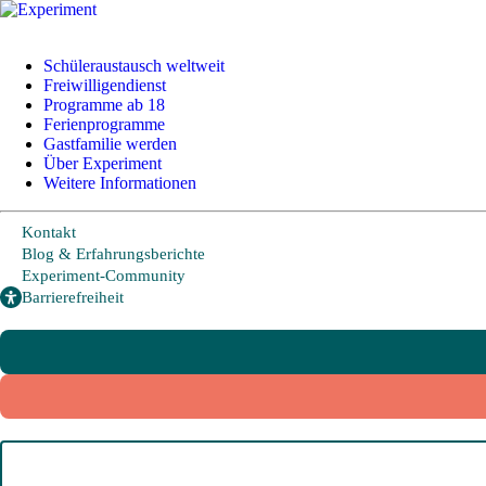
+49 228 95 72 20
I
info@experiment-ev.de
Schüleraustausch weltweit
Freiwilligendienst
Programme ab 18
Ferienprogramme
Foreign Visitors
Gastfamilie werden
Experiment-Community
Über Experiment
Weitere Informationen
Bewerbungsportal
Kontakt
Gratis Broschüre
Blog & Erfahrungsberichte
Experiment-Community
Barrierefreiheit
Schüleraustausch
Freiwilligendienst
Programme ab 18
Ferienprogramme
Gastfamilie werden
Schüleraustausch