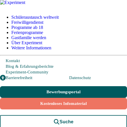
Schüleraustausch weltweit
Freiwilligendienst
Programme ab 18
+49 228 95 72 20
I
info@experiment-ev.de
Ferienprogramme
Gastfamilie werden
Über Experiment
Weitere Informationen
Bewerbungsportal
Gratis Broschüre
Kontakt
Blog & Erfahrungsberichte
Experiment-Community
Barrierefreiheit
Datenschutz
Schüleraustausch
Bewerbungsportal
Länder und Möglichkeiten
Kostenloses Infomaterial
Von A wie Argentinien bis U wie USA - Schüleraustausch in über
20 Ländern weltweit.
Suche
Hier geht es zu den beliebtesten Programmen: