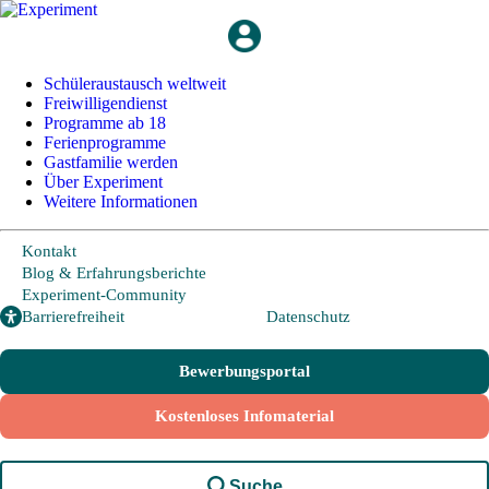
Schüleraustausch
Länder und Möglichkeiten
Schüleraustausch weltweit
Freiwilligendienst
Von A wie Argentinien bis U wie USA - Schüleraustausch in über 20
Ländern weltweit.
Programme ab 18
Ferienprogramme
Gastfamilie werden
Hier geht es zu den beliebtesten Programmen:
Über Experiment
USA
Weitere Informationen
Kanada
Neuseeland
Kontakt
Australien
Blog & Erfahrungsberichte
Experiment-Community
Irland
Barrierefreiheit
Datenschutz
Großbritannien
Frankreich
Europa
Bewerbungsportal
Kostenloses Infomaterial
Allgemeine Programminformationen
Alles rund um Anmeldung und Ablauf und die wichtigsten Fragen und
Suche