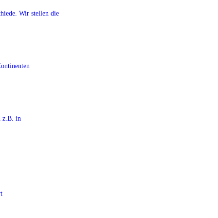
iede. Wir stellen die
Kontinenten
 z.B. in
t