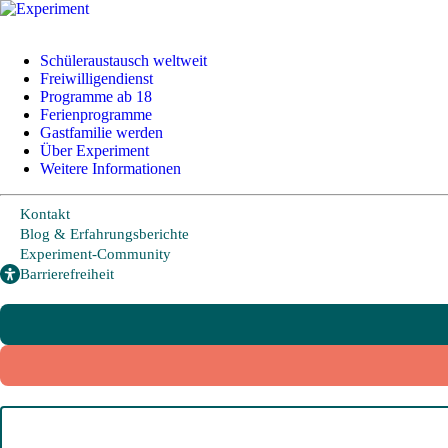
+49 228 95 72 20
I
info@experiment-ev.de
Schüleraustausch weltweit
Freiwilligendienst
Programme ab 18
Ferienprogramme
Foreign Visitors
Gastfamilie werden
Experiment-Community
Über Experiment
Weitere Informationen
Bewerbungsportal
Gratis Broschüre
Kontakt
Blog & Erfahrungsberichte
Experiment-Community
Barrierefreiheit
Schüleraustausch
Freiwilligendienst
Programme ab 18
Ferienprogramme
Gastfamilie werden
Schüleraustausch