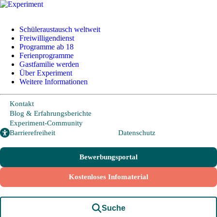
Schüleraustausch weltweit
Freiwilligendienst
Programme ab 18
+49 228 95 72 20
I
info@experiment-ev.de
Ferienprogramme
Gastfamilie werden
Über Experiment
Weitere Informationen
Bewerbungsportal
Gratis Broschüre
Kontakt
Blog & Erfahrungsberichte
Blogbeiträge
Experiment-Community
Veröffentlicht am 11.03.2024
Barrierefreiheit
Datenschutz
Podcast Austauschzeit: Höre Dir jetzt die neue Staffel
Bewerbungsportal
an!
Kostenloses Infomaterial
Podcast Austauschzeit ist wieder zurück! Unser Podcast
Austauschzeit geht in eine neue Runde und es gibt auch in dieser
Staffel […]
Suche
Jetzt lesen!