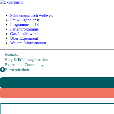
+49 228 95 72 20
I
info@experiment-ev.de
Schüleraustausch weltweit
Freiwilligendienst
Programme ab 18
Ferienprogramme
Bewerbungsportal
Gastfamilie werden
Gratis Broschüre
Über Experiment
Weitere Informationen
Kontakt
Schüleraustausch
Blog & Erfahrungsberichte
Experiment-Community
Barrierefreiheit
Länder und Möglichkeiten
Von A wie Argentinien bis U wie USA - Schüleraustausch in über
20 Ländern weltweit.
Hier geht es zu den beliebtesten Programmen:
USA
Kanada