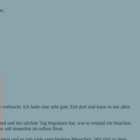
mo.
rbracht. Ich hatte eine sehr gute Zeit dort und kann es nur allen
ind und der nächste Tag begonnen hat, war es erstmal ein bisschen
an saß immerhin im selben Boot.
iesig und es gab viele verschiedene Menschen. Wir sind zu dem