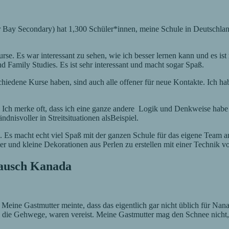
 Bay Secondary) hat 1,300 Schüler*innen, meine Schule in Deutschland
se. Es war interessant zu sehen, wie ich besser lernen kann und es ist
 Family Studies. Es ist sehr interessant und macht sogar Spaß.
rschiedene Kurse haben, sind auch alle offener für neue Kontakte. Ich 
ch merke oft, dass ich eine ganze andere Logik und Denkweise habe a
nisvoller in Streitsituationen alsBeispiel.
re. Es macht echt viel Spaß mit der ganzen Schule für das eigene Team
er und kleine Dekorationen aus Perlen zu erstellen mit einer Technik 
tausch Kanada
. Meine Gastmutter meinte, dass das eigentlich gar nicht üblich für Na
em die Gehwege, waren vereist. Meine Gastmutter mag den Schnee nicht, 