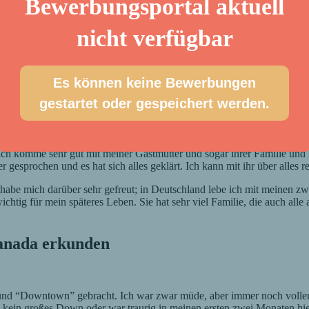
Bewerbungsportal aktuell
blicken, ähnlich wie der Fernsehturm, allerdings gibt es sehr viel m
nicht verfügbar
derschön und überwältigend. Es ist ein ganz anderes Gefühl, wenn man
s: Ankunft bei der Gastfamilie
Es können keine Bewerbungen
gestartet oder gespeichert werden.
, dass ich meinen Herzschlag hören konnte. Ich hatte Angst davor, mei
ss selbst wenn es nicht passt, dass es kein Problem und auch keinen Sc
h komme sehr gut mit meiner Gastmutter und sogar ihrer Familie und ihr
esprochen und es hat sich alles geklärt. Ich kann mit ihr über alles r
habe mich darüber sehr gefreut; in Deutschland lebe ich mit meinen zwei
ichtig für mein späteres Leben. Sie hat sehr viel Familie, die auch all
anada erkunden
nd “Downtown” gebracht. Ich war zwar müde, aber immer noch voller Ad
te kein großes Down oder war traurig in meinen ersten zwei Monaten hie