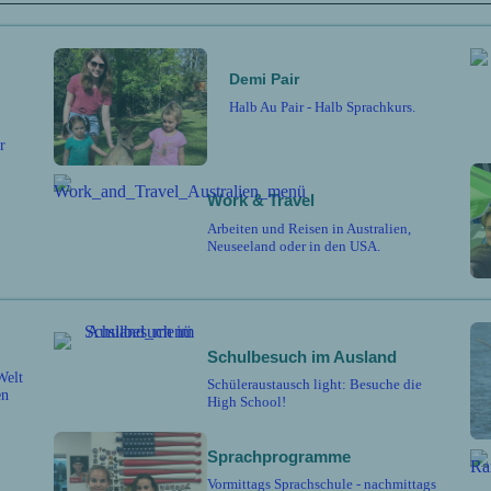
Demi Pair
Halb Au Pair - Halb Sprachkurs.
r
Work & Travel
Arbeiten und Reisen in Australien,
Neuseeland oder in den USA.
Schulbesuch im Ausland
Welt
Schüleraustausch light: Besuche die
en
High School!
Sprachprogramme
Vormittags Sprachschule - nachmittags