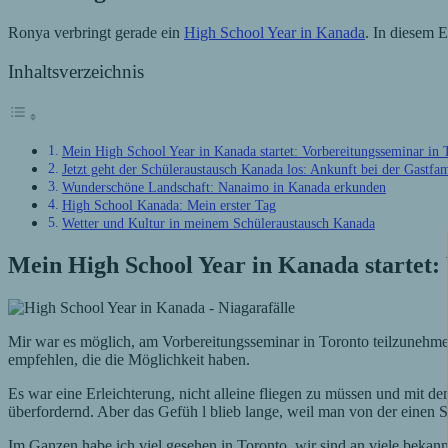
Ronya verbringt gerade ein
High School Year in Kanada
. In diesem E
Inhaltsverzeichnis
Mein High School Year in Kanada startet: Vorbereitungsseminar in 
Jetzt geht der Schüleraustausch Kanada los: Ankunft bei der Gastfam
Wunderschöne Landschaft: Nanaimo in Kanada erkunden
High School Kanada: Mein erster Tag
Wetter und Kultur in meinem Schüleraustausch Kanada
Mein High School Year in Kanada startet:
Mir war es möglich, am Vorbereitungsseminar in Toronto teilzunehmen.
empfehlen, die die Möglichkeit haben.
Es war eine Erleichterung, nicht alleine fliegen zu müssen und mit 
überfordernd. Aber das Gefüh l blieb lange, weil man von der eine
Im Ganzen habe ich viel gesehen in Toronto, wir sind an viele beka