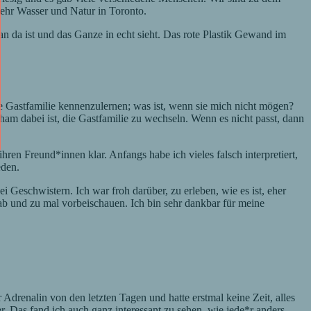
ehr Wasser und Natur in Toronto.
 da ist und das Ganze in echt sieht. Das rote Plastik Gewand im
ne Gastfamilie kennenzulernen; was ist, wenn sie mich nicht mögen?
ham dabei ist, die Gastfamilie zu wechseln. Wenn es nicht passt, dann
en Freund*innen klar. Anfangs habe ich vieles falsch interpretiert,
eden.
 Geschwistern. Ich war froh darüber, zu erleben, wie es ist, eher
e ab und zu mal vorbeischauen. Ich bin sehr dankbar für meine
renalin von den letzten Tagen und hatte erstmal keine Zeit, alles
r. Das fand ich auch ganz interessant zu sehen, wie jede*r anders