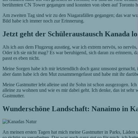
berühmten CN Tower gegangen und konnten von oben auf Toronto herab
Am zweiten Tag sind wir zu den Niagarafällen gegangen; das war wun
Bild habe ich immer noch zur Erinnerung.
Jetzt geht der Schüleraustausch Kanada lo
Als ich aus dem Flugzeug ausstieg, war ich extrem nervös, so nervös
Oder ich sie nicht mag? Es war beruhigend, sich daran zu erinnern, da
passt es eben nicht.
Meine Sorgen habe ich mir letztendlich doch ganz umsonst gemacht, ic
aber dann habe ich den Mut zusammengefasst und habe mit ihr darüber g
Meine Gastmutter lebt alleine und ihr Sohn ist schon ausgezogen. Ich 
alleine zu wohnen und wie es mir dabei geht. Ich denke, das ist sehr w
Gastmutter.
Wunderschöne Landschaft: Nanaimo in K
An meinen ersten Tagen hat mich meine Gastmutter in Parks, Läden u
so richtig zu verarbeiten. Das war auch ganz gut so für mich, ich hat