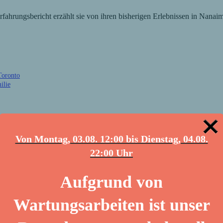
rfahrungsbericht erzählt sie von ihren bisherigen Erlebnissen in Nanai
Toronto
ilie
 Vorbereitungsseminar in Toronto
Von Montag, 03.08. 12:00 bis Dienstag, 04.08.
22:00 Uhr
 Ich bin am 26.08.2022 losgefahren und habe dann 4 Tage in Toronto ve
Aufgrund von
dem Visumsprozess nicht alleine dazustehen. Als wir dann angekommen s
Wartungsarbeiten ist unser
n Sache zur nächsten ging und man immer mit anderen zusammen war; m
nnte Orte und kleine wunderschöne Ecken gegangen. Die Häuser waren r