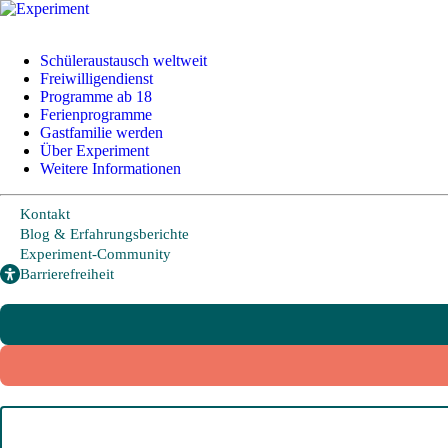
+49 228 95 72 20
I
info@experiment-ev.de
Schüleraustausch weltweit
Freiwilligendienst
Programme ab 18
Ferienprogramme
Bewerbungsportal
Gastfamilie werden
Gratis Broschüre
Über Experiment
Weitere Informationen
Kontakt
Schüleraustausch
Blog & Erfahrungsberichte
Experiment-Community
Barrierefreiheit
Länder und Möglichkeiten
Von A wie Argentinien bis U wie USA - Schüleraustausch in über
20 Ländern weltweit.
Hier geht es zu den beliebtesten Programmen:
USA
Kanada