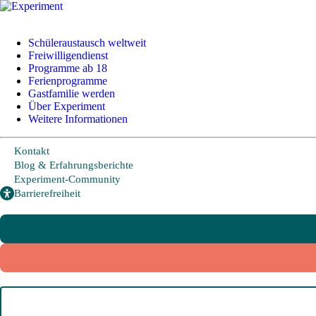
+49 228 95 72 20
I
info@experiment-ev.de
Schüleraustausch weltweit
Freiwilligendienst
Programme ab 18
Ferienprogramme
Bewerbungsportal
Gastfamilie werden
Gratis Broschüre
Über Experiment
Weitere Informationen
Kontakt
Schüleraustausch
Blog & Erfahrungsberichte
Experiment-Community
Barrierefreiheit
Länder und Möglichkeiten
Von A wie Argentinien bis U wie USA - Schüleraustausch in über
20 Ländern weltweit.
Hier geht es zu den beliebtesten Programmen:
USA
Kanada