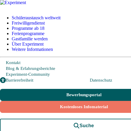
+49 228 95 72 20
I
info@experiment-ev.de
Schüleraustausch weltweit
Freiwilligendienst
Programme ab 18
Ferienprogramme
Gastfamilie werden
Bewerbungsportal
Über Experiment
Gratis Broschüre
Weitere Informationen
Kontakt
Blog & Erfahrungsberichte
Schüleraustausch
Experiment-Community
Barrierefreiheit
Datenschutz
Länder und Möglichkeiten
Bewerbungsportal
Von A wie Argentinien bis U wie USA - Schüleraustausch in über
20 Ländern weltweit.
Kostenloses Infomaterial
Hier geht es zu den beliebtesten Programmen:
Suche
USA