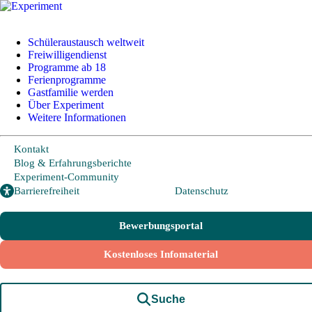
Schüleraustausch weltweit
Freiwilligendienst
Programme ab 18
Ferienprogramme
Schüleraustausch
Gastfamilie werden
Über Experiment
Weitere Informationen
Länder und Möglichkeiten
Von A wie Argentinien bis U wie USA - Schüleraustausch in
Kontakt
über 20 Ländern weltweit.
Blog & Erfahrungsberichte
Experiment-Community
Barrierefreiheit
Datenschutz
Hier geht es zu den beliebtesten Programmen:
Bewerbungsportal
USA
Kanada
Kostenloses Infomaterial
Neuseeland
Australien
Suche