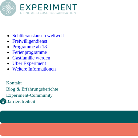
+49 228 95 72 20
I
info@experiment-ev.de
Schüleraustausch weltweit
Freiwilligendienst
Programme ab 18
Ferienprogramme
Foreign Visitors
Gastfamilie werden
Experiment-Community
Über Experiment
Weitere Informationen
Bewerbungsportal
Gratis Broschüre
Kontakt
Blog & Erfahrungsberichte
Experiment-Community
Barrierefreiheit
Schüleraustausch
Freiwilligendienst
Programme ab 18
Ferienprogramme
Gastfamilie werden