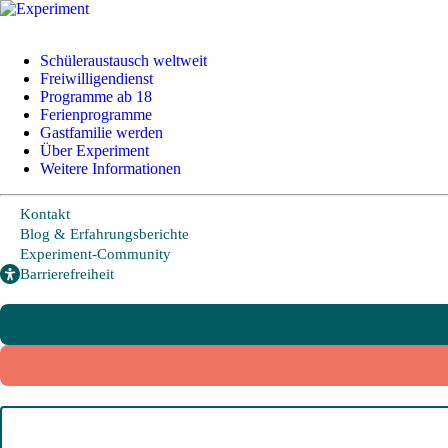
+49 228 95 72 20
I
info@experiment-ev.de
Schüleraustausch weltweit
Freiwilligendienst
Programme ab 18
Ferienprogramme
Bewerbungsportal
Gastfamilie werden
Gratis Broschüre
Über Experiment
Weitere Informationen
Kontakt
Schüleraustausch
Blog & Erfahrungsberichte
Experiment-Community
Barrierefreiheit
Länder und Möglichkeiten
Von A wie Argentinien bis U wie USA - Schüleraustausch in über
20 Ländern weltweit.
Hier geht es zu den beliebtesten Programmen:
USA
Kanada