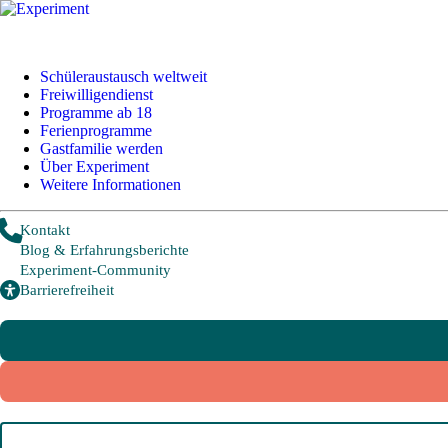
Schüleraustausch weltweit
Freiwilligendienst
+49 228 95 72 20
I
info@experiment-ev.de
Programme ab 18
Ferienprogramme
Gastfamilie werden
Über Experiment
Bewerbungsportal
Weitere Informationen
Gratis Broschüre
Kontakt
Blog & Erfahrungsberichte
Schüleraustausch
Experiment-Community
Barrierefreiheit
Länder und Möglichkeiten
Von A wie Argentinien bis U wie USA - Schüleraustausch in über
20 Ländern weltweit.
Hier geht es zu den beliebtesten Programmen: