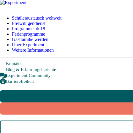
+49 228 95 72 20
I
info@experiment-ev.de
Schüleraustausch weltweit
Freiwilligendienst
Programme ab 18
Ferienprogramme
Foreign Visitors
Gastfamilie werden
Experiment-Community
Über Experiment
Weitere Informationen
Bewerbungsportal
Gratis Broschüre
Kontakt
Blog & Erfahrungsberichte
Experiment-Community
Barrierefreiheit
Schüleraustausch
Freiwilligendienst
Programme ab 18
Ferienprogramme
Gastfamilie werden
Schüleraustausch