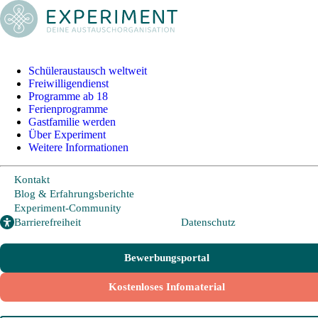
Schüleraustausch weltweit
Schüleraustausch
Freiwilligendienst
Programme ab 18
Ferienprogramme
Gastfamilie werden
Länder und Möglichkeiten
Über Experiment
Weitere Informationen
Von A wie Argentinien bis U wie USA - Schüleraustausch in
über 20 Ländern weltweit.
Kontakt
Blog & Erfahrungsberichte
Hier geht es zu den beliebtesten Programmen:
Experiment-Community
Barrierefreiheit
Datenschutz
USA
Kanada
Bewerbungsportal
Neuseeland
Australien
Kostenloses Infomaterial