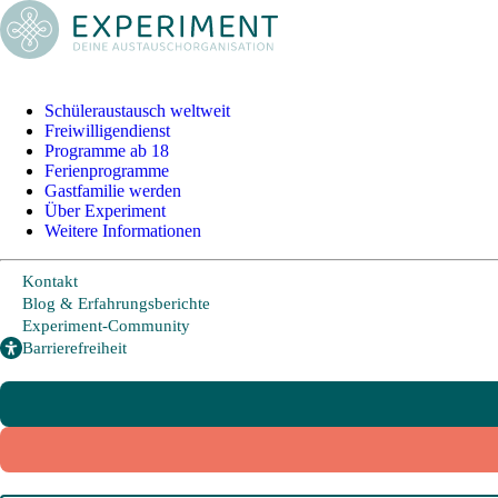
+49 228 95 72 20
I
info@experiment-ev.de
Schüleraustausch weltweit
Freiwilligendienst
Bewerbungsportal
Programme ab 18
Gratis Broschüre
Ferienprogramme
Gastfamilie werden
Über Experiment
Weitere Informationen
Schüleraustausch
Kontakt
Blog & Erfahrungsberichte
Länder und Möglichkeiten
Experiment-Community
Barrierefreiheit
Von A wie Argentinien bis U wie USA - Schüleraustausch in über
20 Ländern weltweit.
Hier geht es zu den beliebtesten Programmen:
USA
Kanada