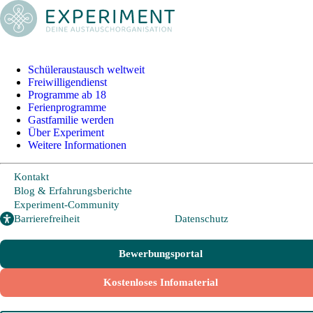
+49 228 95 72 20
I
info@experiment-ev.de
Schüleraustausch weltweit
Freiwilligendienst
Programme ab 18
Bewerbungsportal
Ferienprogramme
Gratis Broschüre
Gastfamilie werden
Über Experiment
Weitere Informationen
Schüleraustausch
Kontakt
Blog & Erfahrungsberichte
Experiment-Community
Länder und Möglichkeiten
Barrierefreiheit
Datenschutz
Von A wie Argentinien bis U wie USA - Schüleraustausch in über
20 Ländern weltweit.
Bewerbungsportal
Hier geht es zu den beliebtesten Programmen:
Kostenloses Infomaterial
USA