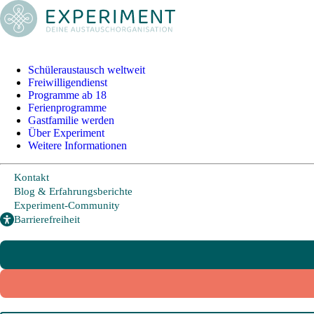
Schüleraustausch weltweit
Schüleraustausch
Freiwilligendienst
Programme ab 18
Ferienprogramme
Gastfamilie werden
Länder und Möglichkeiten
Über Experiment
Weitere Informationen
Von A wie Argentinien bis U wie USA - Schüleraustausch in
über 20 Ländern weltweit.
Kontakt
Blog & Erfahrungsberichte
Hier geht es zu den beliebtesten Programmen:
Experiment-Community
Barrierefreiheit
USA
Kanada
Neuseeland
Australien