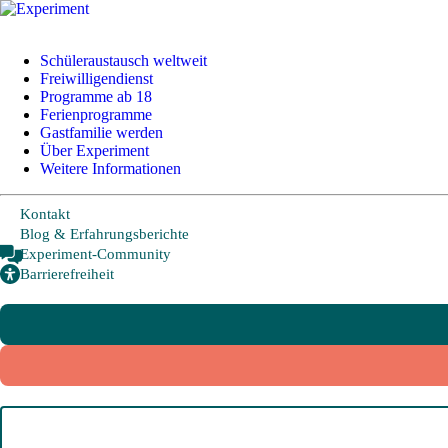
+49 228 95 72 20
I
info@experiment-ev.de
Schüleraustausch weltweit
Freiwilligendienst
Programme ab 18
Ferienprogramme
Gastfamilie werden
Bewerbungsportal
Über Experiment
Gratis Broschüre
Weitere Informationen
Kontakt
Blog & Erfahrungsberichte
Schüleraustausch
Experiment-Community
Barrierefreiheit
Länder und Möglichkeiten
Von A wie Argentinien bis U wie USA - Schüleraustausch in über
20 Ländern weltweit.
Hier geht es zu den beliebtesten Programmen:
USA