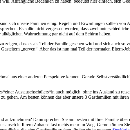
n will. Anfängliche Bedenken zu haben, bedeutet hier einfach, sich Ged
ind sich unsere Familien einig. Regeln und Erwartungen sollten von A
zusprechen. Es sollte nicht vergessen werden, dass zwei unterschiedlic
er alltäglichen Wahrnehmung gar nicht auf dem Schirm haben.
zeigen, dass es als Teil der Familie gesehen wird und sich auch so ve
Gasteltern „nerven“. Aber das ist nun mal Teil der normalen Eltern-J
ochmal aus einer anderen Perspektive kennen. Gerade Selbstverständli
*einer Austauschschülers*in auch möglich, ohne ins Ausland zu reisen.
nd zu gehen. Am besten können das aber unsere 3 Gastfamilien mit ihren
nd aufzunehmen? Dann sprechen Sie am besten mit Ihrer Familie über d
Austausch in Ihrem Zuhause fast nichts mehr im Weg. Gerne können Sie
ndliche, die eine Gastfamilie suchen, finden sie in unseren
Steckbrie