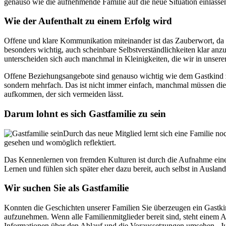
genauso wie die aufnehmende Familie auf die neue Situation einlasse
Wie der Aufenthalt zu einem Erfolg wird
Offene und klare Kommunikation miteinander ist das Zauberwort, da s
besonders wichtig, auch scheinbare Selbstverständlichkeiten klar an
unterscheiden sich auch manchmal in Kleinigkeiten, die wir in unser
Offene Beziehungsangebote sind genauso wichtig wie dem Gastkind zu 
sondern mehrfach. Das ist nicht immer einfach, manchmal müssen die 
aufkommen, der sich vermeiden lässt.
Darum lohnt es sich Gastfamilie zu sein
Durch das neue Mitglied lernt sich eine Familie n
gesehen und womöglich reflektiert.
Das Kennenlernen von fremden Kulturen ist durch die Aufnahme eines
Lernen und fühlen sich später eher dazu bereit, auch selbst in Ausla
Wir suchen Sie als Gastfamilie
Konnten die Geschichten unserer Familien Sie überzeugen ein Gastki
aufzunehmen. Wenn alle Familienmitglieder bereit sind, steht einem 
Informationen über den Ablauf und die Voraussetzungen umsehen. Juge