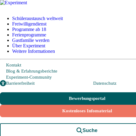
Schüleraustausch weltweit
Freiwilligendienst
Programme ab 18
+49 228 95 72 20
I
info@experiment-ev.de
Ferienprogramme
Gastfamilie werden
Über Experiment
Weitere Informationen
Bewerbungsportal
Gratis Broschüre
Kontakt
Blog & Erfahrungsberichte
Experiment-Community
Barrierefreiheit
Datenschutz
Schüleraustausch
Bewerbungsportal
Länder und Möglichkeiten
Kostenloses Infomaterial
Von A wie Argentinien bis U wie USA - Schüleraustausch in über
20 Ländern weltweit.
Suche
Hier geht es zu den beliebtesten Programmen: