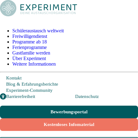
Schüleraustausch
Länder und Möglichkeiten
Von A wie Argentinien bis U wie USA - Schüleraustausch in über 20
Schüleraustausch weltweit
Ländern weltweit.
Freiwilligendienst
Programme ab 18
Ferienprogramme
Hier geht es zu den beliebtesten Programmen:
Gastfamilie werden
USA
Über Experiment
Kanada
Weitere Informationen
Neuseeland
Australien
Kontakt
Blog & Erfahrungsberichte
Irland
Experiment-Community
Großbritannien
Barrierefreiheit
Datenschutz
Frankreich
Europa
Bewerbungsportal
Kostenloses Infomaterial
Allgemeine Programminformationen
Alles rund um Anmeldung und Ablauf und die wichtigsten Fragen und