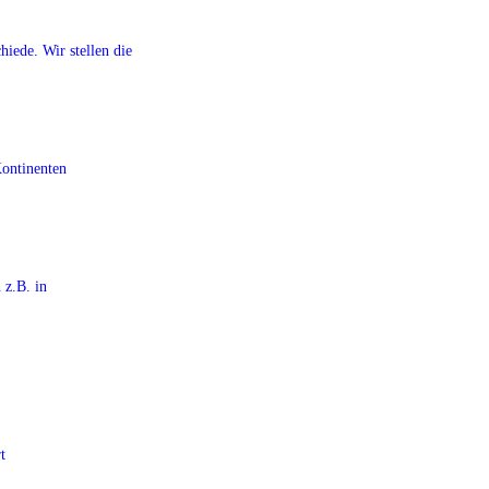
iede. Wir stellen die
Kontinenten
 z.B. in
t