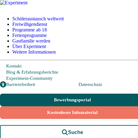
+49 228 95 72 20
I
info@experiment-ev.de
Schüleraustausch weltweit
Freiwilligendienst
Programme ab 18
Ferienprogramme
Bewerbungsportal
Gastfamilie werden
Gratis Broschüre
Über Experiment
Weitere Informationen
Kontakt
Schüleraustausch
Blog & Erfahrungsberichte
Experiment-Community
Barrierefreiheit
Datenschutz
Länder und Möglichkeiten
Von A wie Argentinien bis U wie USA - Schüleraustausch in über
Bewerbungsportal
20 Ländern weltweit.
Kostenloses Infomaterial
Hier geht es zu den beliebtesten Programmen:
USA
Suche
Kanada