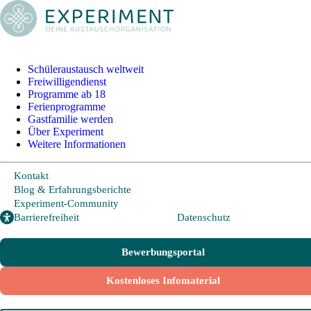
+49 228 95 72 20
I
info@experiment-ev.de
Schüleraustausch weltweit
Freiwilligendienst
Bewerbungsportal
Programme ab 18
Gratis Broschüre
Ferienprogramme
Gastfamilie werden
Über Experiment
Weitere Informationen
Schüleraustausch
Kontakt
Blog & Erfahrungsberichte
Länder und Möglichkeiten
Experiment-Community
Barrierefreiheit
Datenschutz
Von A wie Argentinien bis U wie USA - Schüleraustausch in über
20 Ländern weltweit.
Bewerbungsportal
Hier geht es zu den beliebtesten Programmen:
Kostenloses Infomaterial
USA
Kanada