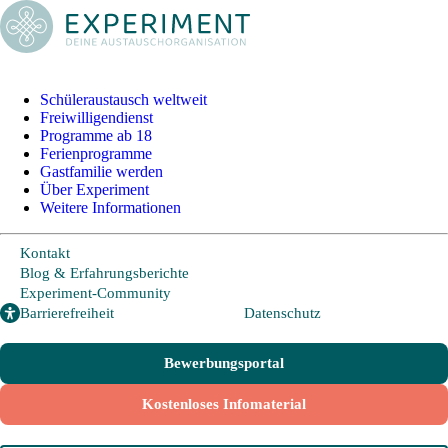
+49 228 95 72 20
I
info@experiment-ev.de
Schüleraustausch weltweit
Freiwilligendienst
Bewerbungsportal
Programme ab 18
Gratis Broschüre
Ferienprogramme
Gastfamilie werden
Über Experiment
Weitere Informationen
Schüleraustausch
Kontakt
Blog & Erfahrungsberichte
Länder und Möglichkeiten
Experiment-Community
Barrierefreiheit
Datenschutz
Von A wie Argentinien bis U wie USA - Schüleraustausch in über
20 Ländern weltweit.
Bewerbungsportal
Hier geht es zu den beliebtesten Programmen:
Kostenloses Infomaterial
USA
Kanada