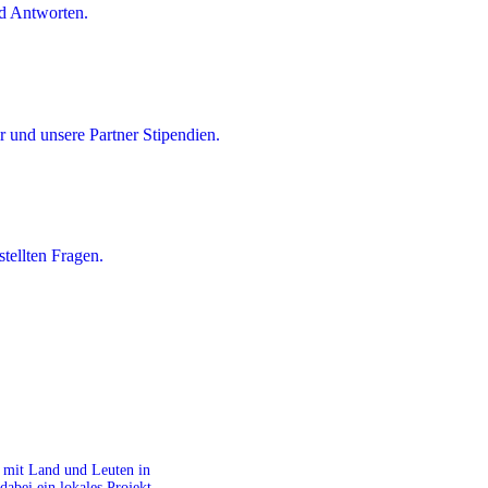
d Antworten.
 und unsere Partner Stipendien.
tellten Fragen.
it mit Land und Leuten in
dabei ein lokales Projekt