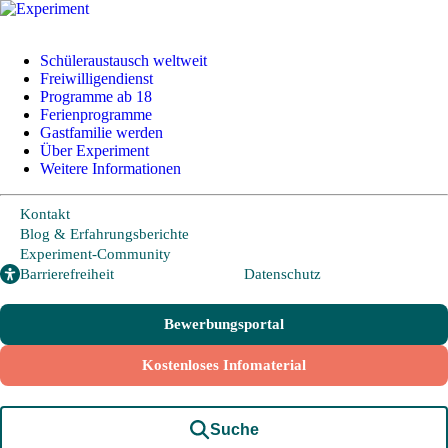
+49 228 95 72 20
I
info@experiment-ev.de
Schüleraustausch weltweit
Freiwilligendienst
Programme ab 18
Ferienprogramme
Bewerbungsportal
Gastfamilie werden
Gratis Broschüre
Über Experiment
Weitere Informationen
Kontakt
Schüleraustausch
Blog & Erfahrungsberichte
Experiment-Community
Barrierefreiheit
Datenschutz
Länder und Möglichkeiten
Von A wie Argentinien bis U wie USA - Schüleraustausch in über
Bewerbungsportal
20 Ländern weltweit.
Kostenloses Infomaterial
Hier geht es zu den beliebtesten Programmen:
USA
Suche
Kanada