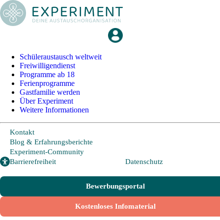
+49 228 95 72 20
I
info@experiment-ev.de
Schüleraustausch weltweit
Bewerbungsportal
Freiwilligendienst
Gratis Broschüre
Programme ab 18
Ferienprogramme
Gastfamilie werden
Über Experiment
Schüleraustausch
Weitere Informationen
Kontakt
Länder und Möglichkeiten
Blog & Erfahrungsberichte
Experiment-Community
Von A wie Argentinien bis U wie USA - Schüleraustausch in über
Barrierefreiheit
Datenschutz
20 Ländern weltweit.
Hier geht es zu den beliebtesten Programmen:
Bewerbungsportal
USA
Kostenloses Infomaterial
Kanada