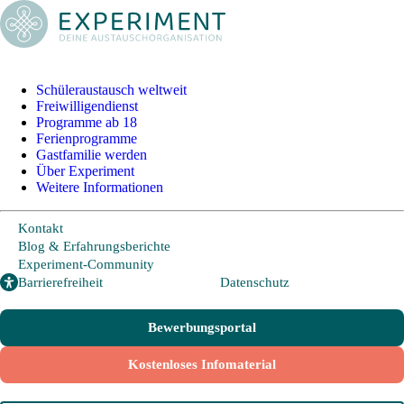
+49 228 95 72 20
I
info@experiment-ev.de
Schüleraustausch weltweit
Freiwilligendienst
Foreign Visitors
Programme ab 18
Experiment-Community
Ferienprogramme
Gastfamilie werden
Über Experiment
Weitere Informationen
Bewerbungsportal
Gratis Broschüre
Kontakt
Blog & Erfahrungsberichte
Experiment-Community
Schüleraustausch
Barrierefreiheit
Datenschutz
Freiwilligendienst
Programme ab 18
Ferienprogramme
Bewerbungsportal
Gastfamilie werden
Kostenloses Infomaterial
Schüleraustausch