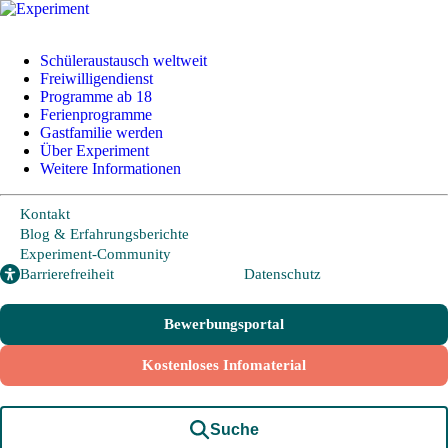
+49 228 95 72 20
I
info@experiment-ev.de
Schüleraustausch weltweit
Freiwilligendienst
Programme ab 18
Ferienprogramme
Bewerbungsportal
Gastfamilie werden
Gratis Broschüre
Über Experiment
Weitere Informationen
Kontakt
Blog & Erfahrungsberichte
Experiment-Community
Barrierefreiheit
Datenschutz
Infoveranstaltungen und Messen
Bewerbungsportal
Wir sind für Euch erreichbar
Kostenloses Infomaterial
+49 228 95 72 20
info@experiment-ev.de
Suche