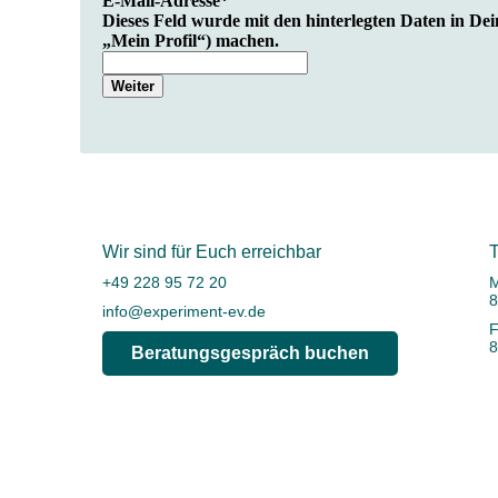
E-Mail-Adresse
*
Dieses Feld wurde mit den hinterlegten Daten in Dei
„Mein Profil“) machen.
Weiter
Wir sind für Euch erreichbar
T
+49 228 95 72 20
M
8
info@experiment-ev.de
F
8
Beratungsgespräch buchen
Bevor Du mit Deiner Abrechnung starten