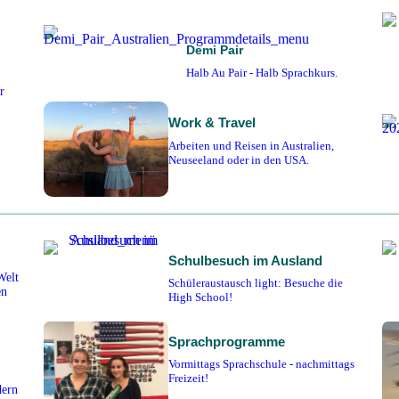
Demi Pair
Halb Au Pair - Halb Sprachkurs.
r
Work & Travel
Arbeiten und Reisen in Australien,
Neuseeland oder in den USA.
Schulbesuch im Ausland
Welt
Schüleraustausch light: Besuche die
en
High School!
Sprachprogramme
Vormittags Sprachschule - nachmittags
Freizeit!
dern