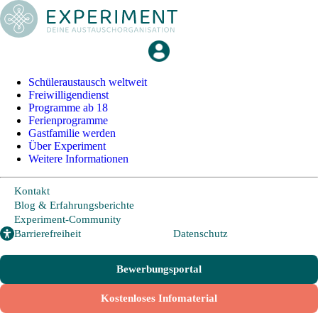
Schüleraustausch weltweit
Schüleraustausch
Freiwilligendienst
Programme ab 18
Ferienprogramme
Länder und Möglichkeiten
Gastfamilie werden
Über Experiment
Von A wie Argentinien bis U wie USA - Schüleraustausch in
Weitere Informationen
über 20 Ländern weltweit.
Kontakt
Hier geht es zu den beliebtesten Programmen:
Blog & Erfahrungsberichte
Experiment-Community
Barrierefreiheit
Datenschutz
USA
Kanada
Neuseeland
Bewerbungsportal
Australien
Kostenloses Infomaterial