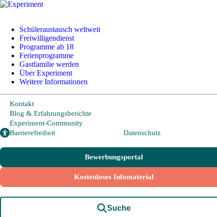
Schüleraustausch weltweit
Freiwilligendienst
Programme ab 18
+49 228 95 72 20
I
info@experiment-ev.de
Ferienprogramme
Gastfamilie werden
Über Experiment
Weitere Informationen
Bewerbungsportal
Gratis Broschüre
Kontakt
Blog & Erfahrungsberichte
Experiment-Community
Schüleraustausch
Barrierefreiheit
Datenschutz
Bewerbungsportal
Länder und Möglichkeiten
Kostenloses Infomaterial
Von A wie Argentinien bis U wie USA - Schüleraustausch in über
20 Ländern weltweit.
Hier geht es zu den beliebtesten Programmen:
Suche