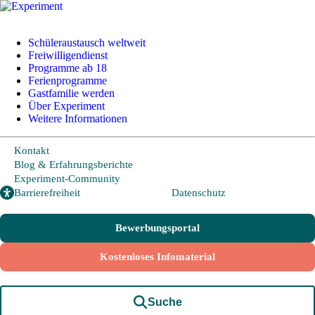
Schüleraustausch weltweit
Freiwilligendienst
Programme ab 18
Ferienprogramme
Schüleraustausch
Gastfamilie werden
Über Experiment
Weitere Informationen
Länder und Möglichkeiten
Von A wie Argentinien bis U wie USA - Schüleraustausch in
Kontakt
über 20 Ländern weltweit.
Blog & Erfahrungsberichte
Experiment-Community
Barrierefreiheit
Datenschutz
Hier geht es zu den beliebtesten Programmen:
Bewerbungsportal
USA
Kanada
Kostenloses Infomaterial
Neuseeland
Australien
Suche