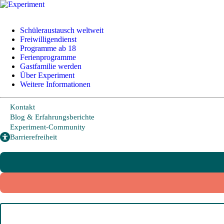
+49 228 95 72 20
I
info@experiment-ev.de
Schüleraustausch weltweit
Freiwilligendienst
Programme ab 18
Ferienprogramme
Schüleraustausch
Gastfamilie werden
Über Experiment
Weitere Informationen
Länder und Möglichkeiten
Kontakt
Von A wie Argentinien bis U wie USA - Schüleraustausch in über
Blog & Erfahrungsberichte
20 Ländern weltweit.
Experiment-Community
Hier geht es zu den beliebtesten Programmen:
Barrierefreiheit
USA
Kanada
Neuseeland
Australien
Irland