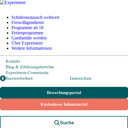
Schüleraustausch weltweit
Freiwilligendienst
Programme ab 18
Ferienprogramme
Schüleraustausch
Gastfamilie werden
Über Experiment
Weitere Informationen
Länder und Möglichkeiten
Von A wie Argentinien bis U wie USA - Schüleraustausch in
Kontakt
über 20 Ländern weltweit.
Blog & Erfahrungsberichte
Experiment-Community
Barrierefreiheit
Datenschutz
Hier geht es zu den beliebtesten Programmen:
Bewerbungsportal
USA
Kanada
Kostenloses Infomaterial
Neuseeland
Australien
Suche